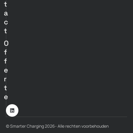
t
a
c
t
O
f
f
e
r
t
e
© Smarter Charging 2026- Alle rechten voorbehouden