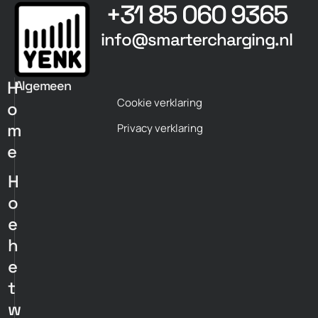
+31 85 060 9365
info@smartercharging.nl
H
Algemeen
Cookie verklaring
o
m
Privacy verklaring
e
H
o
e
h
e
t
w