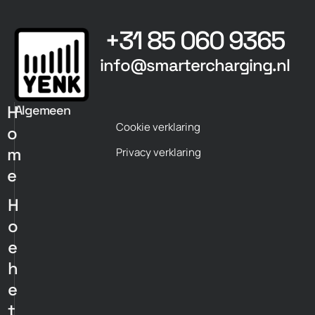
+31 85 060 9365
info@smartercharging.nl
H
Algemeen
Cookie verklaring
o
m
Privacy verklaring
e
H
o
e
h
e
t